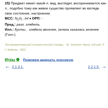
15)
Предмет имеет какой-л. вид, выглядит, воспринимается как-
л., подобно тому как живое существо проявляет во взгляде
свое состояние, настроение.
МСС:
N
V
;
Inf
♦
ОРП:
-
1
f
Пред.:
разг.
глядеть.
Илл.:
Кусты... глядели веселее, зелень казалась зеленее
(Гонч.)
.
Экспериментальный синтаксический словарь. - М.: Флинта: Наука
.
под ред. Л.
Г. Бабенко.
.
2002
.
Игры ⚽
Поможем написать курсовую
2.1.3.1.
2.2.1.5.