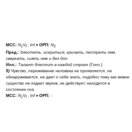
МСС:
N
V
;
Inf
♦
ОРП:
N
1
f
5
Пред.:
блестеть, искриться, кричать, пестреть
чем
,
сверкать, сиять
чем
и без доп.
Илл.:
Талант блестит в каждой строке
(Гонч.)
.
5)
Чувство, переживание человека не проявляется, не
обнаруживается, не дает о себе знать, подобно тому как живое
существо не издает звуков, не действует, находится в
состоянии сна.
МСС:
N
V
;
Inf
♦
ОРП:
-
1
f