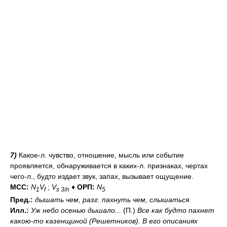
7)
Какое-л. чувство, отношение, мысль или событие
проявляется, обнаруживается в каких-л. признаках, чертах
чего-л., будто издает звук, запах, вызывает ощущение.
МСС:
N
V
;
V
♦
ОРП:
N
1
f
s 3/n
5
Пред.:
дышать чем,
разг.
пахнуть
чем
, слышаться.
Илл.:
Уж небо осенью дышало...
(П.)
Все как будто пахнет
какою-то казенщиной (Решетников). В его описаниях