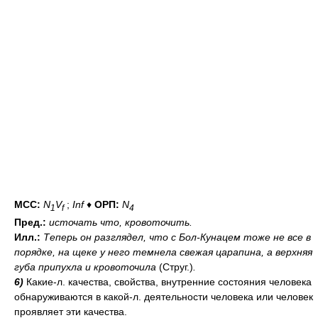
МСС:
N
V
;
Inf
♦
ОРП:
N
1
f
4
Пред.:
источать
что
, кровоточить.
Илл.:
Теперь он разглядел, что с Бол-Кунацем тоже не все в
порядке, на щеке у него темнела свежая царапина, а верхняя
губа припухла и кровоточила
(Струг.)
.
6)
Какие-л. качества, свойства, внутренние состояния человека
обнаруживаются в какой-л. деятельности человека или человек
проявляет эти качества.