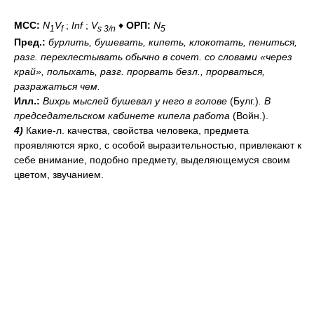
МСС:
N
V
;
Inf
;
V
♦
ОРП:
N
1
f
s 3/n
5
Пред.:
бурлить, бушевать, кипеть, клокотать, пениться,
разг.
перехлестывать
обычно в сочет. со словами «через
край»
, полыхать,
разг.
прорвать
безл.
, прорваться,
разражаться
чем
.
Илл.:
Вихрь мыслей бушевал у него в голове
(Булг.)
.
В
председательском кабинете кипела работа
(Войн.).
4)
Какие-л. качества, свойства человека, предмета
проявляются ярко, с особой выразительностью, привлекают к
себе внимание, подобно предмету, выделяющемуся своим
цветом, звучанием.