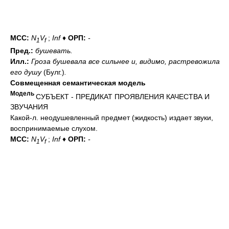
МСС:
N
V
;
Inf
♦
ОРП:
-
1
f
Пред.:
бушевать.
Илл.:
Гроза бушевала все сильнее и, видимо, растревожила
его душу
(Булг.)
.
Совмещенная семантическая модель
Модель
СУБЪЕКТ - ПРЕДИКАТ ПРОЯВЛЕНИЯ КАЧЕСТВА И
ЗВУЧАНИЯ
Какой-л. неодушевленный предмет (жидкость) издает звуки,
воспринимаемые слухом.
МСС:
N
V
;
Inf
♦
ОРП:
-
1
f