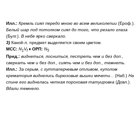
Илл.:
Кремль сиял передо мною во всем великолепии
(Ероф.).
Белый шар под потолком сиял до того, что резало глаза
(Булг.).
В небе ярко сверкало.
3)
Какой-л. предмет выделяется своим цветом.
МСС:
N
V
♦
ОРП:
N
1
f
5
Пред.:
виднеться, лосниться, пестреть
чем и без доп.
,
сверкать
чем и без доп.
, сиять
чем и без доп.
, темнеть.
Илл.:
За серым, с гуттаперчевым отливом, куполом
крематория виднелись бирюзовые вышки мечети...
(Наб.)
На
спине его виднелась четкая пороховая татуировка
(Довл.).
Вдали темнело.