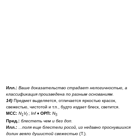
Илл.:
Ваше доказательство страдает нелогичностью, а
классификация произведена по разным основаниям.
14)
Предмет выделяется, отличается яркостью красок,
свежестью, чистотой и т.п., будто издает блеск, светится.
МСС:
N
V
;
Inf
♦
ОРП:
N
1
f
5
Пред.:
блестеть
чем
и без доп.
Илл.:
...поля еще блестели росой, из недавно проснувшихся
долин веяло душистой свежестью
(Т.)
.