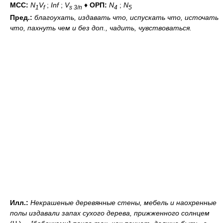
МСС:
N
V
;
Inf
;
V
♦
ОРП:
N
;
N
1
f
s 3/n
4
5
Пред.:
благоухать, издавать
что
, испускать
что
, источать
что
, пахнуть
чем и без доп.
, чадить, чувствоваться.
Илл.:
Некрашеные деревянные стены, мебель и наохренные
полы издавали запах сухого дерева, прижженного солнцем