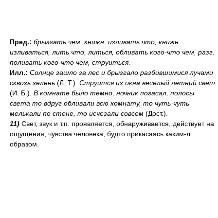
Пред.:
брызгать
чем
,
книжн.
изливать
что
,
книжн.
изливаться, лить
что
, литься, обливать
кого-что чем
,
разг.
поливать
кого-что чем
, струиться.
Илл.:
Солнце зашло за лес и брызгало разбившимися лучами
сквозь зелень
(Л. Т.)
. Струится из окна веселый летний свет
(И. Б.)
.
В комнате было темно, ночник погасал, полосы
света то вдруг обливали всю комнату, то чуть-чуть
мелькали по стене, то исчезали совсем
(Дост.).
11)
Свет, звук и т.п. проявляется, обнаруживается, действует на
ощущения, чувства человека, будто прикасаясь каким-л.
образом.