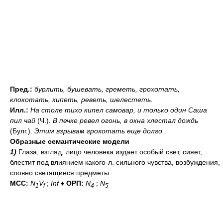
Пред.:
бурлить, бушевать, греметь, грохотать,
клокотать, кипеть, реветь, шелестеть.
Илл.:
На столе тихо кипел самовар, и только один Саша
пил чай
(Ч.)
. В печке ревел огонь, в окна хлестал дождь
(Булг.).
Этим взрывам грохотать еще долго.
Образные семантические модели
1)
Глаза, взгляд, лицо человека издает особый свет, сияет,
блестит под влиянием какого-л. сильного чувства, возбуждения,
словно светящиеся предметы.
МСС:
N
V
;
Inf
♦
ОРП:
N
;
N
1
f
4
5