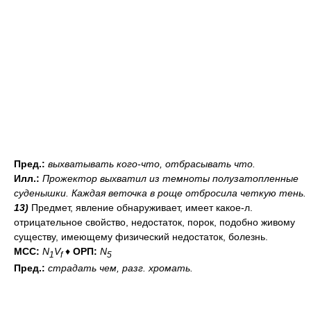
Пред.:
выхватывать
кого-что
, отбрасывать
что
.
Илл.:
Прожектор выхватил из темноты полузатопленные
суденышки. Каждая веточка в роще отбросила четкую тень.
13)
Предмет, явление обнаруживает, имеет какое-л.
отрицательное свойство, недостаток, порок, подобно живому
существу, имеющему физический недостаток, болезнь.
МСС:
N
V
♦
ОРП:
N
1
f
5
Пред.:
страдать
чем
,
разг.
хромать.