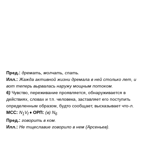
Пред.:
дремать, молчать, спать.
Илл.:
Жажда активной жизни дремала в ней столько лет, и
вот теперь вырвалась наружу мощным потоком.
6)
Чувство, переживание проявляется, обнаруживается в
действиях, словах и т.п. человека, заставляет его поступить
определенным образом, будто сообщает, высказывает что-л.
МСС:
N
V
♦
ОРП:
(в) N
1
f
6
Пред.:
говорить
в ком
.
Илл.:
Не тщеславие говорило в нем (Арсеньев).