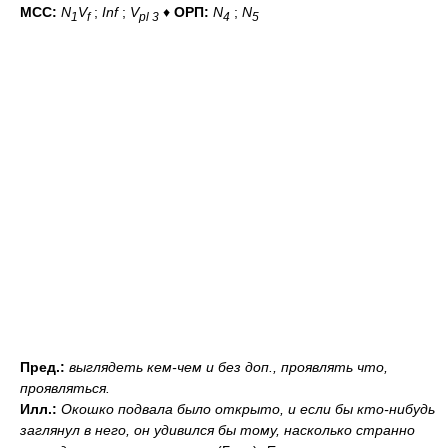
МСС:
N
V
;
Inf
;
V
♦
ОРП:
N
;
N
1
f
pl 3
4
5
Пред.:
выглядеть
кем-чем и без доп.,
проявлять
что
,
проявляться.
Илл.:
Окошко подвала было открыто, и если бы кто-нибудь
заглянул в него, он удивился бы тому, насколько странно