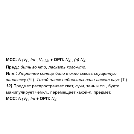
МСС:
N
V
;
Inf
;
V
♦
ОРП:
N
;
(в) N
1
f
s 3/n
4
4
Пред.:
бить
во что
, ласкать
кого-что
.
Илл.:
Утреннее солнце било в окно сквозь спущенную
занавеску
(Ч.)
. Тихий плеск небольших волн ласкал слух
(Т.)
.
12)
Предмет распространяет свет, лучи, тень и т.п., будто
манипулирует чем-л., перемещает какой-л. предмет.
МСС:
N
V
;
Inf
♦
ОРП:
N
1
f
4