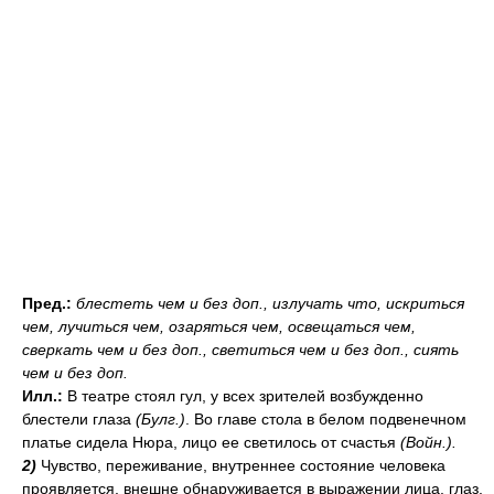
Пред.:
блестеть
чем и без доп.
, излучать
что
, искриться
чем
, лучиться
чем
, озаряться
чем
, освещаться
чем
,
сверкать
чем
и без доп.
, светиться
чем
и без доп.
, сиять
чем
и без доп.
Илл.:
В театре стоял гул, у всех зрителей возбужденно
блестели глаза
(Булг.)
. Во главе стола в белом подвенечном
платье сидела Нюра, лицо ее светилось от счастья
(Войн.).
2)
Чувство, переживание, внутреннее состояние человека
проявляется, внешне обнаруживается в выражении лица, глаз,