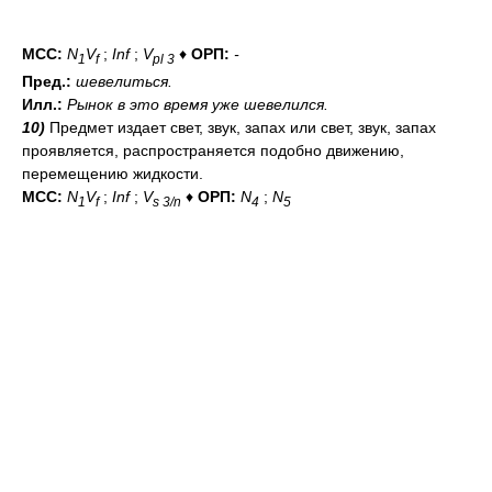
МСС:
N
V
;
Inf
;
V
♦
ОРП:
-
1
f
pl 3
Пред.:
шевелиться.
Илл.:
Рынок в это время уже шевелился.
10)
Предмет издает свет, звук, запах или свет, звук, запах
проявляется, распространяется подобно движению,
перемещению жидкости.
МСС:
N
V
;
Inf
;
V
♦
ОРП:
N
;
N
1
f
s 3/n
4
5