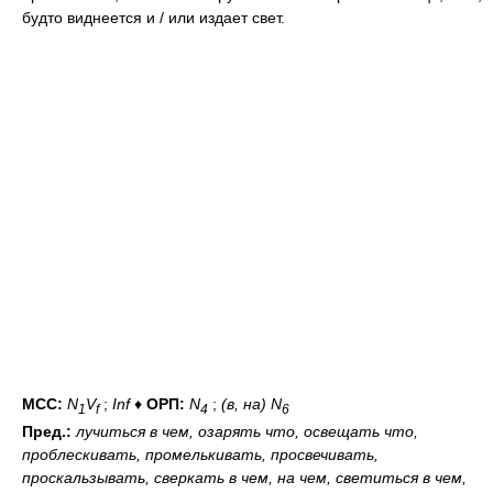
будто виднеется и / или издает свет.
МСС:
N
V
;
Inf
♦
ОРП:
N
;
(в, на) N
1
f
4
6
Пред.:
лучиться
в чем
, озарять
что
, освещать
что
,
проблескивать, промелькивать, просвечивать,
проскальзывать, сверкать
в чем
,
на чем
, светиться
в чем,