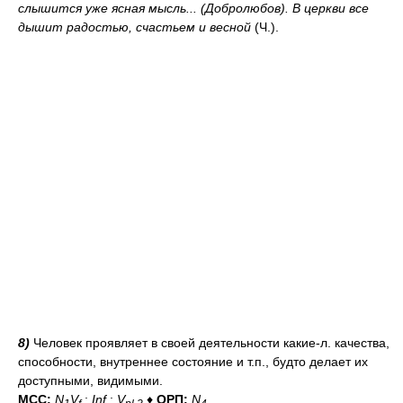
слышится уже ясная мысль... (Добролюбов). В церкви все
дышит радостью, счастьем и весной
(Ч.).
8)
Человек проявляет в своей деятельности какие-л. качества,
способности, внутреннее состояние и т.п., будто делает их
доступными, видимыми.
МСС:
N
V
;
Inf
;
V
♦
ОРП:
N
1
f
pl 3
4