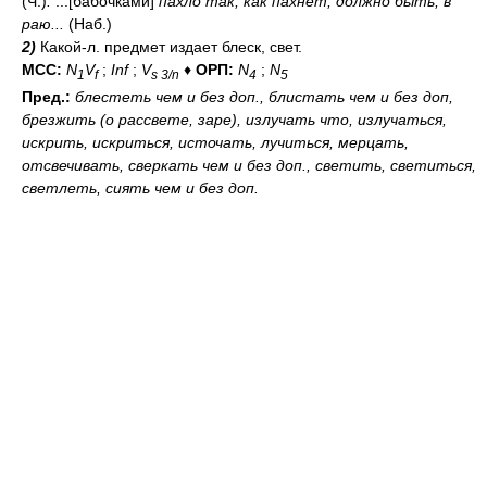
(Ч.)
.
...[бабочками]
пахло так, как пахнет, должно быть, в
раю...
(Наб.)
2)
Какой-л. предмет издает блеск, свет.
МСС:
N
V
;
Inf
;
V
♦
ОРП:
N
;
N
1
f
s 3/n
4
5
Пред.:
блестеть
чем и без доп.
, блистать
чем и без доп
,
брезжить (о рассвете, заре), излучать
что
, излучаться,
искрить, искриться, источать, лучиться, мерцать,
отсвечивать, сверкать
чем и без доп.
, светить, светиться,
светлеть, сиять
чем и без доп.