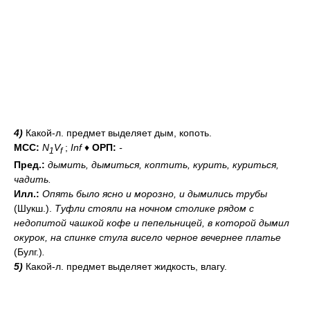
4)
Какой-л. предмет выделяет дым, копоть.
МСС:
N
V
;
Inf
♦
ОРП:
-
1
f
Пред.:
дымить, дымиться, коптить, курить, куриться,
чадить.
Илл.:
Опять было ясно и морозно, и дымились трубы
(Шукш.).
Туфли стояли на ночном столике рядом с
недопитой чашкой кофе и пепельницей, в которой дымил
окурок, на спинке стула висело черное вечернее платье
(Булг.)
.
5)
Какой-л. предмет выделяет жидкость, влагу.